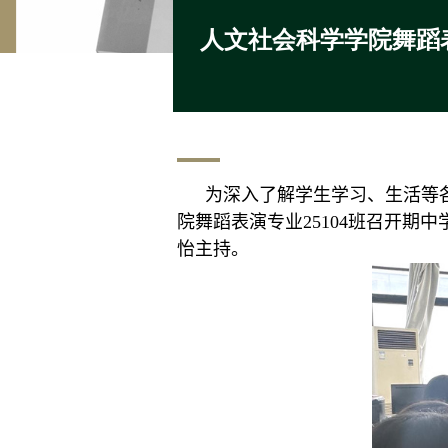
人文社会科学学院舞蹈表
为
深入了解学生学习、生活
等
院舞蹈表演专业
25104
班召开
期中
怡主持。