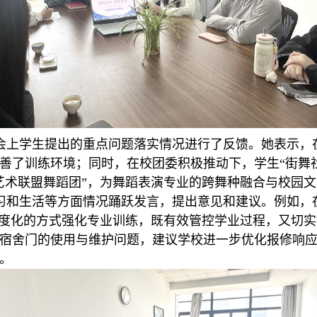
会
上学生
提出的重点问题落实情况进行了反馈。她
表示
，
善了训练环境；同时，在
校团委
积极推动下，
学生
“街舞
艺术联盟
舞蹈团
”，为舞蹈表演专业的跨舞种融合与校园
习
和
生活
等方面情况
踊跃发言
，
提出意见和建议
。
例如，
制度化的方式强化专业训练，既有效管控学业过程，又切
宿舍门的使用与维护问题，建议学校进一步优化报修响
。