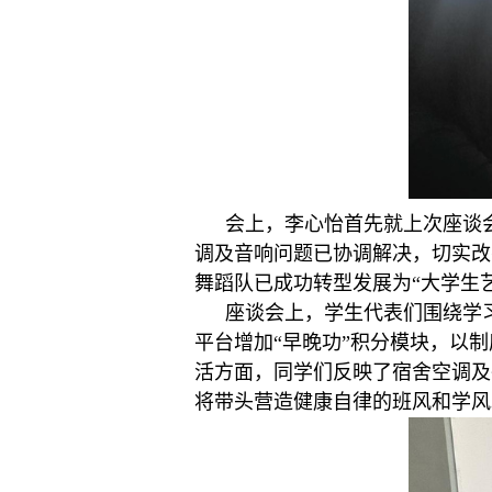
会上，
李心怡
首先就上次座谈
调
及音响
问题已协调解决，切实改
舞蹈队
已成功转型发展为“大学生
座谈会
上，学生代表们围绕学
平台增加“早晚功”积分模块，以
活方面，
同学们反映了宿舍空调及
将带头营造健康自律的
班风和学风